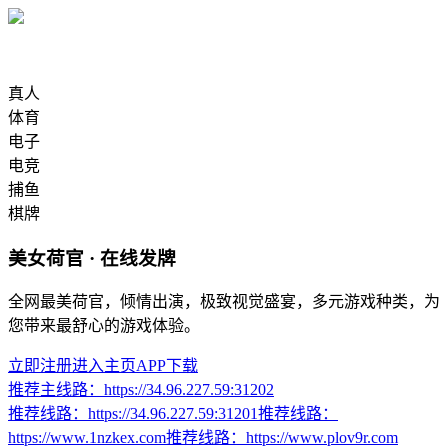
真人
体育
电子
电竞
捕鱼
棋牌
美女荷官 · 在线发牌
全网最美荷官，倾情出演，极致视觉盛宴，多元游戏种类，为
您带来最舒心的游戏体验。
立即注册
进入主页
APP下载
推荐主线路：
https://34.96.227.59:31202
推荐线路：
https://34.96.227.59:31201
推荐线路：
https://www.1nzkex.com
推荐线路：
https://www.plov9r.com