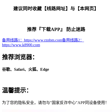
建议同时收藏【线路网址】与【本网页】
推荐『下载APP』 防止迷路
备用线路
1
：
https://www.rznbm.com
备用线路
2
：
https://www.k8900.com
推荐浏览器：
谷歌、Safari、火狐、Edge
温馨提示：
为了您的隐私安全，请勿与"国家反诈中心"APP同设备使用！