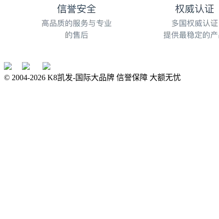
© 2004-
2026
K8凯发-国际大品牌 信誉保障 大额无忧