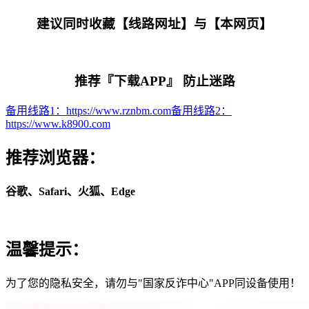
建议同时收藏【线路网址】与【本网页】
推荐『下载APP』 防止迷路
备用线路
1
：
https://www.rznbm.com
备用线路
2
：
https://www.k8900.com
推荐浏览器：
谷歌、Safari、火狐、Edge
温馨提示：
为了您的隐私安全，请勿与"国家反诈中心"APP同设备使用！