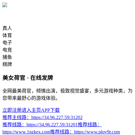
真人
体育
电子
电竞
捕鱼
棋牌
美女荷官 · 在线发牌
全网最美荷官，倾情出演，极致视觉盛宴，多元游戏种类，为
您带来最舒心的游戏体验。
立即注册
进入主页
APP下载
推荐主线路：
https://34.96.227.59:31202
推荐线路：
https://34.96.227.59:31201
推荐线路：
https://www.1nzkex.com
推荐线路：
https://www.plov9r.com