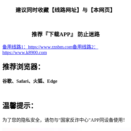
建议同时收藏【线路网址】与【本网页】
推荐『下载APP』 防止迷路
备用线路
1
：
https://www.rznbm.com
备用线路
2
：
https://www.k8900.com
推荐浏览器：
谷歌、Safari、火狐、Edge
温馨提示：
为了您的隐私安全，请勿与"国家反诈中心"APP同设备使用！