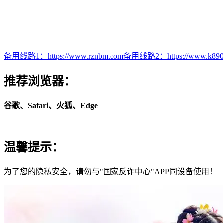
备用线路
1
：
https://www.rznbm.com
备用线路
2
：
https://www.k89
推荐浏览器：
谷歌、Safari、火狐、Edge
温馨提示：
为了您的隐私安全，请勿与"国家反诈中心"APP同设备使用！