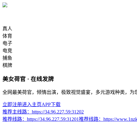
真人
体育
电子
电竞
捕鱼
棋牌
美女荷官 · 在线发牌
全网最美荷官，倾情出演，极致视觉盛宴，多元游戏种类，为
立即注册
进入主页
APP下载
推荐主线路：
https://34.96.227.59:31202
推荐线路：
https://34.96.227.59:31201
推荐线路：
https://www.1nz