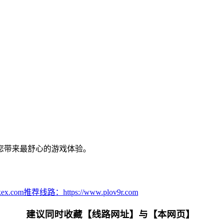
您带来最舒心的游戏体验。
kex.com
推荐线路：
https://www.plov9r.com
建议同时收藏【线路网址】与【本网页】