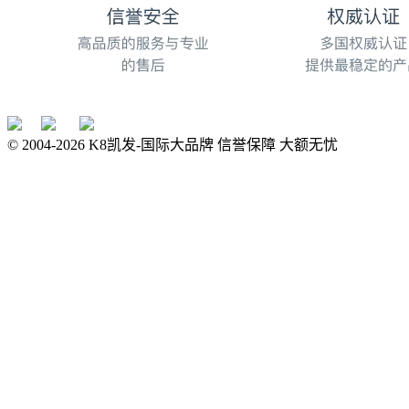
© 2004-
2026
K8凯发-国际大品牌 信誉保障 大额无忧