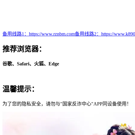
备用线路
1
：
https://www.rznbm.com
备用线路
2
：
https://www.k89
推荐浏览器：
谷歌、Safari、火狐、Edge
温馨提示：
为了您的隐私安全，请勿与"国家反诈中心"APP同设备使用！